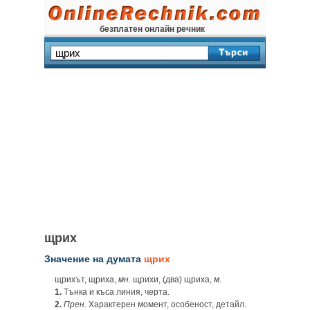
безплатен онлайн речник
щрих
Значение на думата
щрих
щрихът, щриха,
мн.
щрихи, (два) щриха,
м.
1.
Тънка и къса линия, черта.
2.
Прен.
Характерен момент, особеност, детайл.