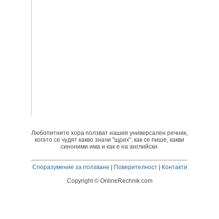
Любопитните хора ползват нашия универсален речник,
когато се чудят какво значи "щрих", как се пише, какви
синоними има и как е на английски.
Споразумение за ползване
|
Поверителност
|
Контакти
Copyright © OnlineRechnik.com