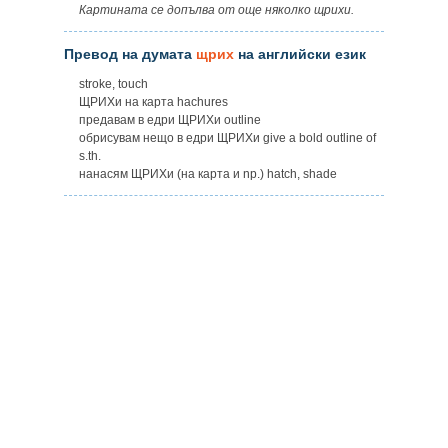
Картината се допълва от още няколко щрихи.
Превод на думата
щрих
на английски език
stroke, touch
ЩРИХи на карта hachures
предавам в едри ЩРИХи outline
обрисувам нещо в едри ЩРИХи give a bold outline оf
s.th.
нанасям ЩРИХи (на карта и np.) hatch, shade