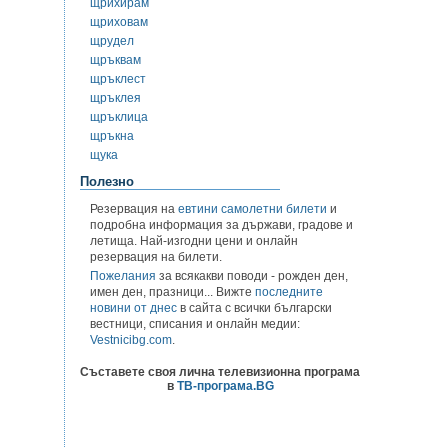
щрихирам
щриховам
щрудел
щръквам
щръклест
щръклея
щръклица
щръкна
щука
Полезно
Резервация на
евтини самолетни билети
и
подробна информация за държави, градове и
летища. Най-изгодни цени и онлайн
резервация на билети.
Пожелания
за всякакви поводи - рожден ден,
имен ден, празници... Вижте
последните
новини от днес
в сайта с всички български
вестници, списания и онлайн медии:
Vestnicibg.com
.
Съставете своя лична телевизионна програма
в
ТВ-програма.BG