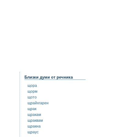
Близки думи от речника
щора
щорм
щото
щрайхгарен
щрак
щракам
щраквам
щракна
щраус