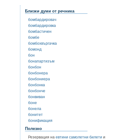
Близки думи от речника
бомбардировач
бомбардировка
бомбастичен
бомбе
бомбохвъргачка
бомонд
бон
бонапартизъм
бонбон
бонбонера
бонбониера
бонбонка
бонбонче
бонвиван
боне
бонела
бонитет
бонификация
Полезно
Резервация на
евтини самолетни билети
и