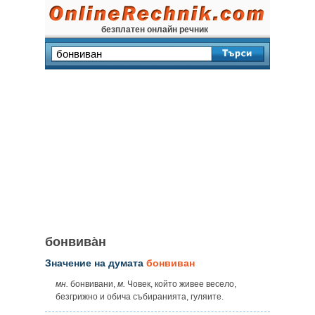
безплатен онлайн речник
бонвива̀н
Значение на думата
бонвиван
мн.
бонвивани,
м.
Човек, който живее весело,
безгрижно и обича събиранията, гуляите.