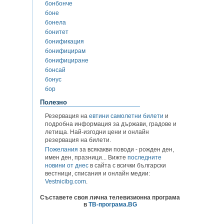
бонбонче
боне
бонела
бонитет
бонификация
бонифицирам
бонифициране
бонсай
бонус
бор
Полезно
Резервация на
евтини самолетни билети
и
подробна информация за държави, градове и
летища. Най-изгодни цени и онлайн
резервация на билети.
Пожелания
за всякакви поводи - рожден ден,
имен ден, празници... Вижте
последните
новини от днес
в сайта с всички български
вестници, списания и онлайн медии:
Vestnicibg.com
.
Съставете своя лична телевизионна програма
в
ТВ-програма.BG