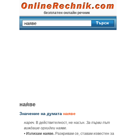
безплатен онлайн речник
ная̀ве
Значение на думата
наяве
нареч.
В действителност, не насън.
За първи път
виждаше орхидеи наяве.
•
Излизам наяве.
Разкривам се, ставам известен за