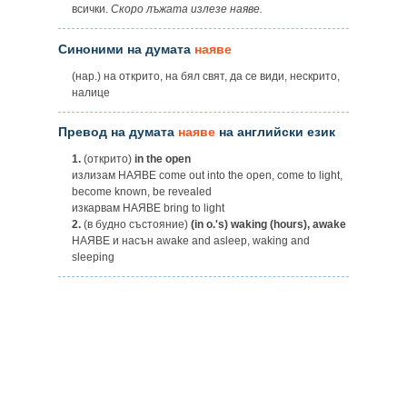
всички.
Скоро лъжата излезе наяве.
Синоними на думата
наяве
(нар.) на открито, на бял свят, да се види, нескрито,
налице
Превод на думата
наяве
на английски език
1.
(открито)
in the open
излизам НАЯВЕ come out into the open, come to light,
become known, be revealed
изкарвам НАЯВЕ bring to light
2.
(в будно състояние)
(in o.'s) waking (hours), awake
НАЯВЕ и насън awake and asleep, waking and
sleeping