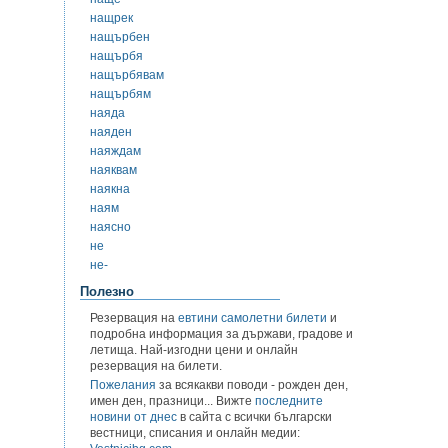
нащрек
нащърбен
нащърбя
нащърбявам
нащърбям
наяда
наяден
наяждам
наяквам
наякна
наям
наясно
не
не-
Полезно
Резервация на
евтини самолетни билети
и
подробна информация за държави, градове и
летища. Най-изгодни цени и онлайн
резервация на билети.
Пожелания
за всякакви поводи - рожден ден,
имен ден, празници... Вижте
последните
новини от днес
в сайта с всички български
вестници, списания и онлайн медии: