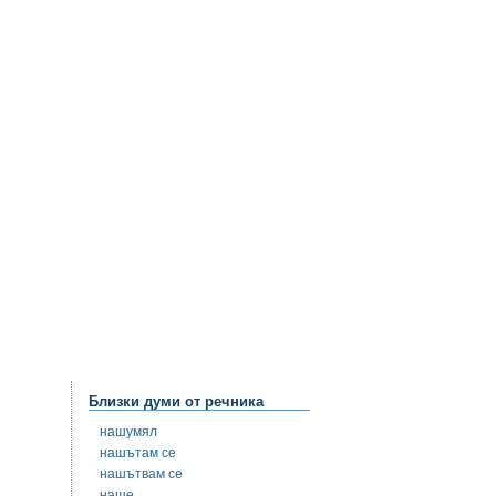
Близки думи от речника
нашумял
нашътам се
нашътвам се
наще