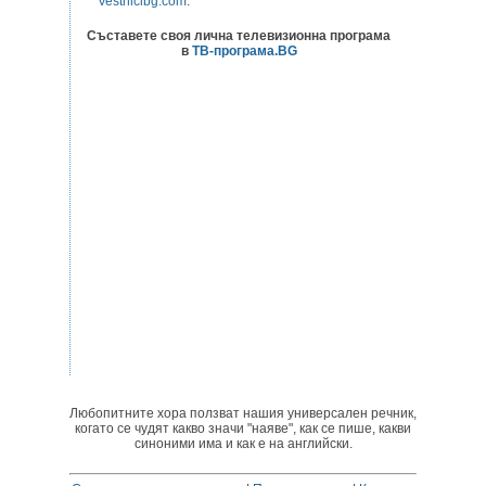
Vestnicibg.com
.
Съставете своя лична телевизионна програма
в
ТВ-програма.BG
Любопитните хора ползват нашия универсален речник,
когато се чудят какво значи "наяве", как се пише, какви
синоними има и как е на английски.