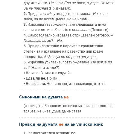
другите части.
Не зная. Ела не днес, а утре. Не мога
да не призная
(Признавам)
.
2.
Придава слабоутвърдителен смисъл.
Не че не
мога, но не искам.
(Мога, но не искам)
.
3.
Изразява утвърждение, ако следващата дума
започва с
не-
или
без-.
Не е непознат
(Познат е).
4.
Самостоятелно изразява отрицателен отговор. –
Познаваш ли го? – Не.
5.
При прилагателни и наречия в сравнителна
степен за изразяване на равенство или краен
предел.
Ще бъда тук не по-рано от утре.
6.
Изразява усилване, потвърждаване.
Не изяде ли
ги?
(Нали ги изяде?)
•
Не и не.
В никакъв случай.
•
Едва ли не.
Почти.
•
Не щеш ли.
Неочаквано, изнанадващо; ето че.
Синоними на думата
не
(частица) забранявам, по никакъв начин, не може, не
трябва, не бива, дума да не става
Превод на думата
не
на английски език
1.
(самостоятелен отговор)
no