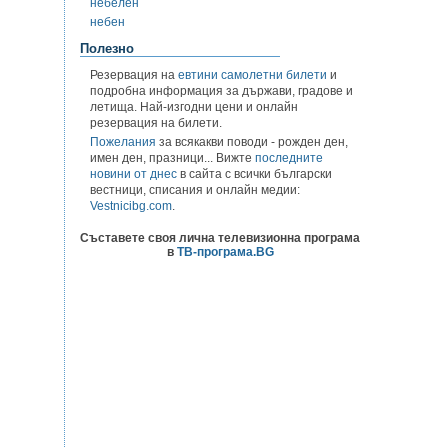
небелен
небен
Полезно
Резервация на
евтини самолетни билети
и
подробна информация за държави, градове и
летища. Най-изгодни цени и онлайн
резервация на билети.
Пожелания
за всякакви поводи - рожден ден,
имен ден, празници... Вижте
последните
новини от днес
в сайта с всички български
вестници, списания и онлайн медии:
Vestnicibg.com
.
Съставете своя лична телевизионна програма
в
ТВ-програма.BG