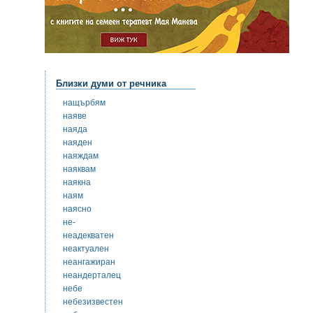
Близки думи от речника
нащърбям
наяве
наяда
наяден
наяждам
наяквам
наякна
наям
наясно
не-
неадекватен
неактуален
неангажиран
неандерталец
небе
небезизвестен