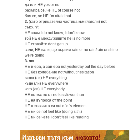
да или НЕ yes or no
разбира се, че НЕ of course not
боя се, че НЕ I'm afraid not
2.
(като отрицателна частица кьм глаголи)
not
съкр. n't
НЕ знам I do not know, I don't know
той НЕ е между живите he is no more
НЕ ставайте don't get up
вали, НЕ вали, ще вървим rain or no rain/rain or shine
we're going
3.
not
НЕ вчера, а завчера not yesterday but the day before
НЕ без колебание not without hesitation
какво (ли) НЕ everything
къде (ли) НЕ everywhere
кого (ли) НЕ everybody
НЕ по-малко от no less/fewer than
НЕ на въпроса off the point
НЕ в стихията си out of o.'s element
НЕ ми се not feel like (doing s.th.)
НЕ ми се чете I don't feel like reading