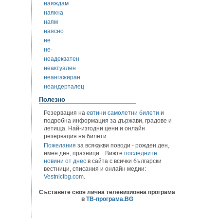
наяждам
наякна
наям
наясно
не
не-
неадекватен
неактуален
неангажиран
неандерталец
Полезно
Резервация на
евтини самолетни билети
и
подробна информация за държави, градове и
летища. Най-изгодни цени и онлайн
резервация на билети.
Пожелания
за всякакви поводи - рожден ден,
имен ден, празници... Вижте
последните
новини от днес
в сайта с всички български
вестници, списания и онлайн медии:
Vestnicibg.com
.
Съставете своя лична телевизионна програма
в
ТВ-програма.BG