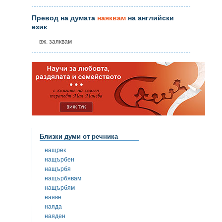
Превод на думата
наяквам
на английски
език
вж. заяквам
Близки думи от речника
нащрек
нащърбен
нащърбя
нащърбявам
нащърбям
наяве
наяда
наяден