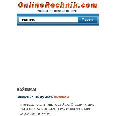
безплатен онлайн речник
ная̀квам
Значение на думата
наяквам
наякваш,
несв.
и
наякна
,
св.
Разг.
Ставам як, силен;
заяквам.
След два месеца конят наякна и вече
можеха да го яздят.