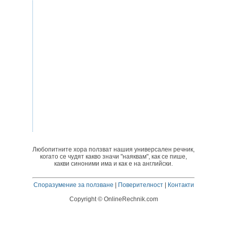
Любопитните хора ползват нашия универсален речник,
когато се чудят какво значи "наяквам", как се пише,
какви синоними има и как е на английски.
Споразумение за ползване
|
Поверителност
|
Контакти
Copyright © OnlineRechnik.com