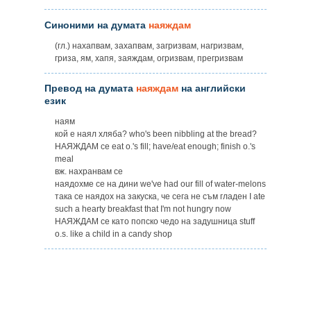
Синоними на думата
наяждам
(гл.) нахапвам, захапвам, загризвам, нагризвам,
гриза, ям, хапя, заяждам, огризвам, прегризвам
Превод на думата
наяждам
на английски
език
наям
кой е наял хляба? who's been nibbling at the bread?
НАЯЖДАМ ce eat o.'s fill; have/eat enough; finish o.'s
meal
вж. нахранвам се
наядохме се на дини we've had our fill of water-melons
така се наядох на закуска, че сега не съм гладен I ate
such a hearty breakfast that I'm not hungry now
НАЯЖДАМ се като попско чедо на задушница stuff
o.s. like a child in a candy shop