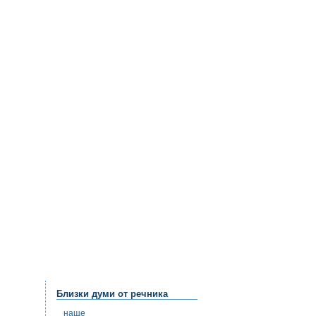
Близки думи от речника
наще