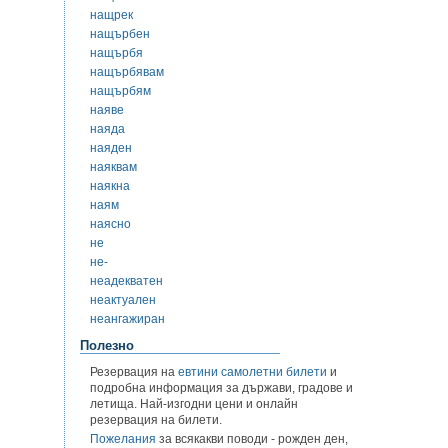
нащрек
нащърбен
нащърбя
нащърбявам
нащърбям
наяве
наяда
наяден
наяквам
наякна
наям
наясно
не
не-
неадекватен
неактуален
неангажиран
Полезно
Резервация на
евтини самолетни билети
и
подробна информация за държави, градове и
летища. Най-изгодни цени и онлайн
резервация на билети.
Пожелания
за всякакви поводи - рожден ден,