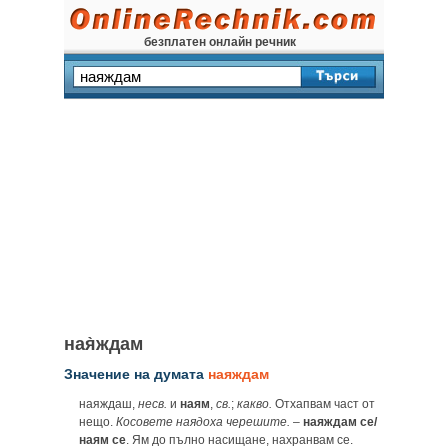
безплатен онлайн речник
ная̀ждам
Значение на думата
наяждам
наяждаш,
несв.
и
наям
,
св.
;
какво.
Отхапвам част от
нещо.
Косовете наядоха черешите.
–
наяждам се/
наям се
. Ям до пълно насищане, нахранвам се.