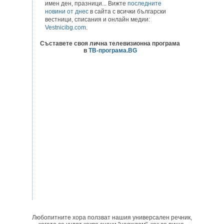
имен ден, празници... Вижте
последните
новини от днес
в сайта с всички български
вестници, списания и онлайн медии:
Vestnicibg.com
.
Съставете своя лична телевизионна програма
в
ТВ-програма.BG
Любопитните хора ползват нашия универсален речник,