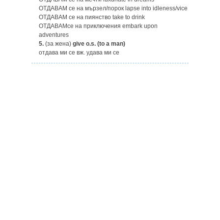
ОТДАВАМ се на мързел/порок lapse into idleness/vice
ОТДАВАМ се на пиянство take to drink
ОТДАВАМce на приключения embark upon
adventures
5.
(за жена)
give o.s. (to a man)
отдава ми се вж. удава ми се