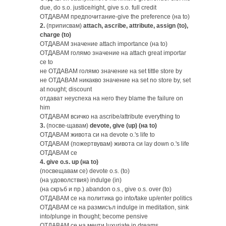
due, do s.o. justice/right, give s.o. full credit
ОТДАВАМ предпочитание-give the preference (на to)
2.
(приписвам)
attach, ascribe, attribute, assign (to),
charge (to)
ОТДАВАМ значение attach importance (на to)
ОТДАВАМ голямо значение на attach great importar
се to
не ОТДАВАМ голямо значение на set tittle store by
не ОТДАВАМ никакво значение на set no store by, set
at nought; discount
отдават неуспеха на него they blame the failure on
him
ОТДАВАМ всичко на ascribe/attribute everything to
3.
(посве-щавам)
devote, give (up) (на to)
ОТДАВАМ живота си на devote o.'s life to
ОТДАВАМ (пожертвувам) живота си lay down o.'s life
ОТДАВАМ ce
4.
give o.s. up (на to)
(посвещавам се) devote o.s. (to)
(на удоволствия) indulge (in)
(на скръб и пр.) abandon o.s., give o.s. over (to)
ОТДАВАМ се на политика go into/take up/enter politics
ОТДАВАМ се на размисъл indulge in meditation, sink
into/plunge in thought; become pensive
ОТДАВАМ се на мечти luxuriate in dreams