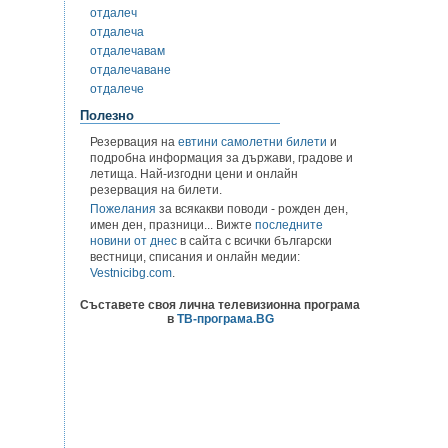
отдалеч
отдалеча
отдалечавам
отдалечаване
отдалече
Полезно
Резервация на
евтини самолетни билети
и
подробна информация за държави, градове и
летища. Най-изгодни цени и онлайн
резервация на билети.
Пожелания
за всякакви поводи - рожден ден,
имен ден, празници... Вижте
последните
новини от днес
в сайта с всички български
вестници, списания и онлайн медии:
Vestnicibg.com
.
Съставете своя лична телевизионна програма
в
ТВ-програма.BG