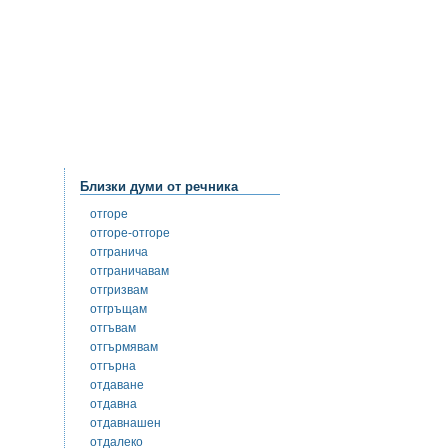
Близки думи от речника
отгоре
отгоре-отгоре
отгранича
отграничавам
отгризвам
отгръщам
отгъвам
отгърмявам
отгърна
отдаване
отдавна
отдавнашен
отдалеко