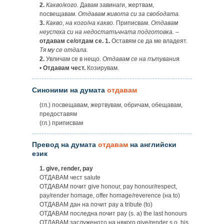
2.
Какво
/
кого.
Давам завинаги, жертвам,
посвещавам.
Отдавам живота си за свободата.
3.
Какво
,
на кого/на какво.
Приписвам.
Отдавам
неуспеха си на недостатъчната подготовка.
–
отдавам се/отдам се. 1.
Оставям се да ме владеят.
Тя му се отдала.
2.
Увличам се в нещо.
Отдавам се на пътувания.
•
Отдавам чест.
Козирувам.
Синоними на думата
отдавам
(гл.) посвещавам, жертвувам, обричам, обещавам,
предоставям
(гл.) приписвам
Превод на думата
отдавам
на английски
език
1.
give, render, pay
ОТДАВАМ чест salute
ОТДАВАМ почит give honour, pay honour/respect,
pay/render homage, offer homage/reverence (на to)
ОТДАВАМ дан на почит pay a tribute (to)
ОТДАВАМ последна почит pay (s. a) the last honours
ОТДАВАМ заслуженото на някого give/render s.o. his