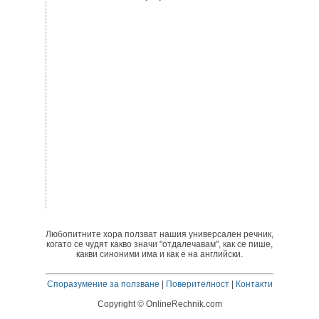
Любопитните хора ползват нашия универсален речник,
когато се чудят какво значи "отдалечавам", как се пише,
какви синоними има и как е на английски.
Споразумение за ползване
|
Поверителност
|
Контакти
Copyright © OnlineRechnik.com