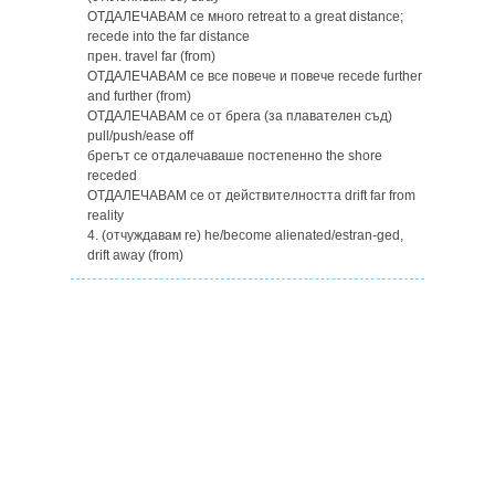
ОТДАЛЕЧАВАМ се много retreat to a great distance;
recede into the far distance
прен. travel far (from)
ОТДАЛЕЧАВАМ се все повече и повече recede further
and further (from)
ОТДАЛЕЧАВАМ се от брега (за плавателен съд)
pull/push/ease off
брегът се отдалечаваше постепенно the shore
receded
ОТДАЛЕЧАВАМ се от действителността drift far from
reality
4. (отчуждавам re) he/become аliеnated/еstran-ged,
drift away (from)