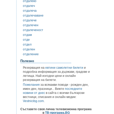
отдалеко
отдалеч
отдалеча
отдалечаване
отдалече
отдалечен
отдалеченост
отдам
отде
отдел
отделен
отделение
Полезно
Резервация на
евтини самолетни билети
и
подробна информация за държави, градове и
летища. Най-изгодни цени и онлайн
резервация на билети.
Пожелания
за всякакви поводи - рожден ден,
имен ден, празници... Вижте
последните
новини от днес
в сайта с всички български
вестници, списания и онлайн медии:
Vestnicibg.com
.
Съставете своя лична телевизионна програма
в
ТВ-програма.BG