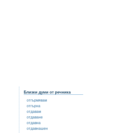
Близки думи от речника
отгърмявам
отгърна
отдавам
отдаване
отдавна
отдавнашен