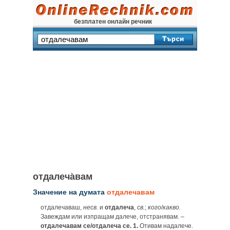
безплатен онлайн речник
отдалеча̀вам
Значение на думата
отдалечавам
отдалечаваш,
несв.
и
отдалеча
,
св.
;
кого
/
какво.
Завеждам или изпращам далече, отстранявам. –
отдалечавам се/отдалеча се. 1.
Отивам надалече.