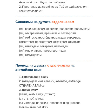
Автомобилът бързо се отдалечи.
2.
Преставам да съм близък.
Той се отдалечи от
семейството си.
Синоними на думата
отдалечавам
(гл.) раздалечавам, отделям, разделям, разлъчвам
(гл.) отстранявам, премахвам, отхвърлям
(гл.) отблъсквам, отбивам, махвам, отмахвам,
отмествам, премествам, отвеждам, отмятам
(гл.) извеждам, откарвам, изпъждам
(гл.) отклонявам, предотвратявам
(гл.) отчуждавам
Превод на думата
отдалечавам
на
английски език
1.
remove, take away
2.
(отчуждавам от ceбе си)
alienate, estrange
ОТДАЛЕЧАВАМ ce
3.
move away
(пеша) walk away (от from)
(за стъпки) retreat
(за изгледи, надежда, опасност и пр.) recede
(отклонявам се) stray