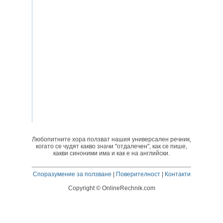
Любопитните хора ползват нашия универсален речник,
когато се чудят какво значи "отдалечен", как се пише,
какви синоними има и как е на английски.
Споразумение за ползване
|
Поверителност
|
Контакти
Copyright © OnlineRechnik.com