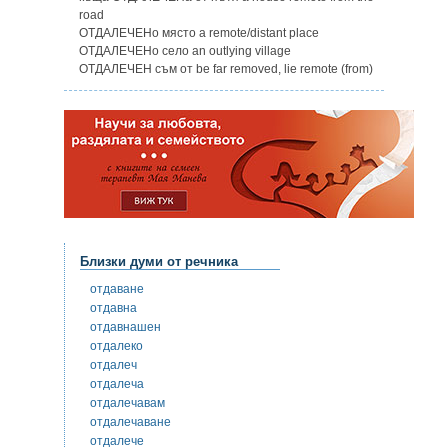
road
ОТДАЛЕЧЕНo място a remote/distant place
ОТДАЛЕЧЕНo село an outlying village
ОТДАЛЕЧЕН съм от be far removed, lie remote (from)
Близки думи от речника
отдаване
отдавна
отдавнашен
отдалеко
отдалеч
отдалеча
отдалечавам
отдалечаване
отдалече