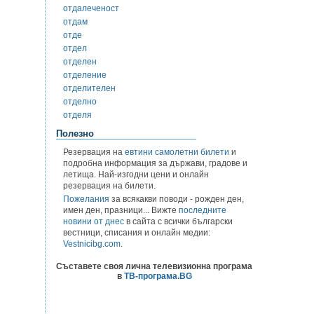
отдалеченост
отдам
отде
отдел
отделен
отделение
отделителен
отделно
отделя
Полезно
Резервация на
евтини самолетни билети
и
подробна информация за държави, градове и
летища. Най-изгодни цени и онлайн
резервация на билети.
Пожелания
за всякакви поводи - рожден ден,
имен ден, празници... Вижте
последните
новини от днес
в сайта с всички български
вестници, списания и онлайн медии:
Vestnicibg.com
.
Съставете своя лична телевизионна програма
в
ТВ-програма.BG