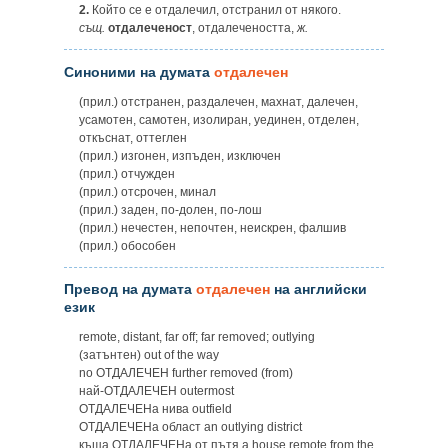
2.
Който се е отдалечил, отстранил от някого.
същ.
отдалеченост
, отдалечеността,
ж.
Синоними на думата
отдалечен
(прил.) отстранен, раздалечен, махнат, далечен,
усамотен, самотен, изолиран, уединен, отделен,
откъснат, оттеглен
(прил.) изгонен, изпъден, изключен
(прил.) отчужден
(прил.) отсрочен, минал
(прил.) заден, по-долен, по-лош
(прил.) нечестен, непочтен, неискрен, фалшив
(прил.) обособен
Превод на думата
отдалечен
на английски
език
remote, distant, far off; far removed; outlying
(затънтен) out of the way
no ОТДАЛЕЧЕН further removed (from)
най-ОТДАЛЕЧЕН outermost
ОТДАЛЕЧЕНa нива outfield
ОТДАЛЕЧЕНa област an outlying district
къща ОТДАЛЕЧЕНa от пътя a house remote from the