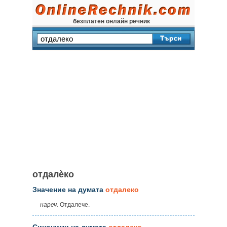
безплатен онлайн речник
отдалѐко
Значение на думата
отдалеко
нареч.
Отдалече.
Синоними на думата
отдалеко