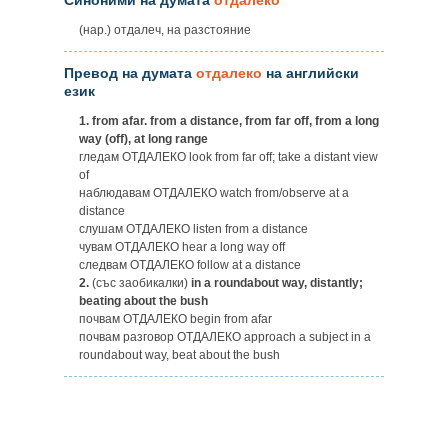
(нар.) отдалеч, на разстояние
Превод на думата
отдалеко
на английски
език
1.
from afar. from a distance, from far off, from a long
way (off), at long range
гледам ОТДАЛЕКО look from far off; take a distant view
of
наблюдавам ОТДАЛЕКО watch from/observe at a
distance
слушам ОТДАЛЕКО listen from a distance
чувам ОТДАЛЕКО hear a long way off
следвам ОТДАЛЕКО follow at a distance
2.
(със заобикалки)
in a roundabout way, distantly;
beating about the bush
почвам ОТДАЛЕКО begin from afar
почвам разговор ОТДАЛЕКО approach a subject in a
roundabout way, beat about the bush