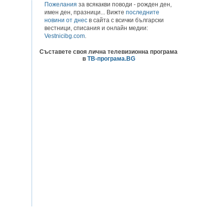
Пожелания
за всякакви поводи - рожден ден,
имен ден, празници... Вижте
последните
новини от днес
в сайта с всички български
вестници, списания и онлайн медии:
Vestnicibg.com
.
Съставете своя лична телевизионна програма
в
ТВ-програма.BG