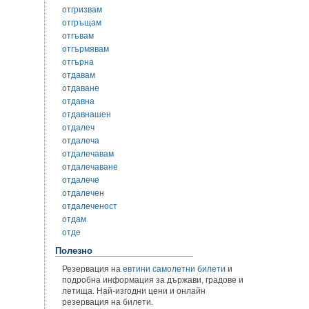
отгризвам
отгръщам
отгъвам
отгърмявам
отгърна
отдавам
отдаване
отдавна
отдавнашен
отдалеч
отдалеча
отдалечавам
отдалечаване
отдалече
отдалечен
отдалеченост
отдам
отде
Полезно
Резервация на
евтини самолетни билети
и
подробна информация за държави, градове и
летища. Най-изгодни цени и онлайн
резервация на билети.