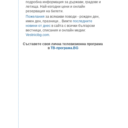
подробна информация за държави, градове и
летища. Най-изгодни цени и онлайн
резервация на билети.
Пожелания
за всякакви поводи - рожден ден,
имен ден, празници... Вижте
последните
новини от днес
в сайта с всички български
вестници, списания и онлайн медии:
Vestnicibg.com
.
Съставете своя лична телевизионна програма
в
ТВ-програма.BG