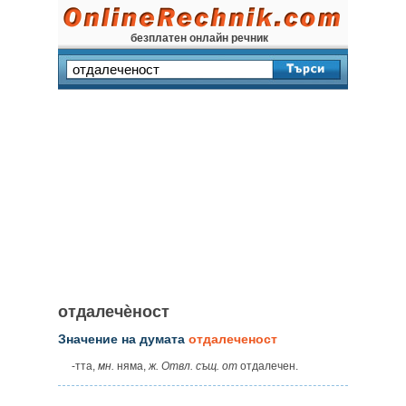
безплатен онлайн речник
отдалечѐност
Значение на думата
отдалеченост
‑тта,
мн.
няма,
ж. Отвл. същ. от
отдалечен.