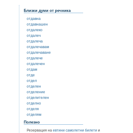
Близки думи от речника
отдавна
отдавнашен
отдалеко
отдалеч
отдалеча
отдалечавам
отдалечаване
отдалече
отдалечен
отдам
отде
отдел
отделен
отделение
отделителен
отделно
отделя
отделям
Полезно
Резервация на
евтини самолетни билети
и