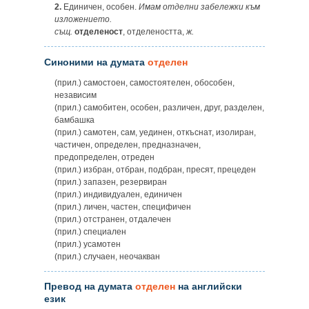
2.
Единичен, особен.
Имам отделни забележки към
изложението.
същ.
отделеност
, отделеността,
ж.
Синоними на думата
отделен
(прил.) самостоен, самостоятелен, обособен,
независим
(прил.) самобитен, особен, различен, друг, разделен,
бамбашка
(прил.) самотен, сам, уединен, откъснат, изолиран,
частичен, определен, предназначен,
предопределен, отреден
(прил.) избран, отбран, подбран, пресят, прецеден
(прил.) запазен, резервиран
(прил.) индивидуален, единичен
(прил.) личен, частен, специфичен
(прил.) отстранен, отдалечен
(прил.) специален
(прил.) усамотен
(прил.) случаен, неочакван
Превод на думата
отделен
на английски
език