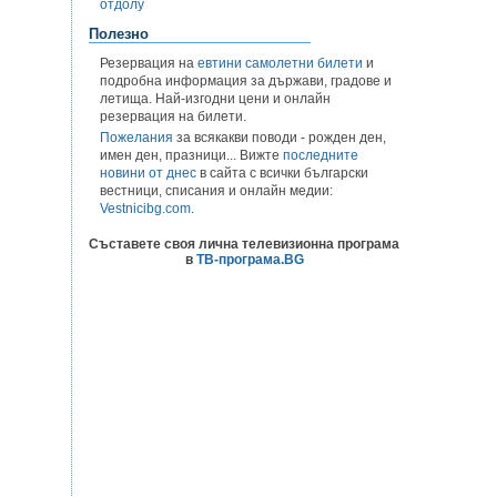
отдолу
Полезно
Резервация на
евтини самолетни билети
и
подробна информация за държави, градове и
летища. Най-изгодни цени и онлайн
резервация на билети.
Пожелания
за всякакви поводи - рожден ден,
имен ден, празници... Вижте
последните
новини от днес
в сайта с всички български
вестници, списания и онлайн медии:
Vestnicibg.com
.
Съставете своя лична телевизионна програма
в
ТВ-програма.BG