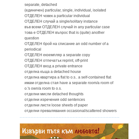
separate, detached
(единичен) particular, single, individual, isolated
ОТДЕЛЕН човек a particular individual
ОТДЕЛЕН случай a single/solitary instance
във всеки ОТДЕЛЕН случай in any particular case
това е ОТДЕЛЕН въnpoc that is (quite) another
question
ОТДЕЛЕН брой на списание an odd number of a
periodical
ОТДЕЛЕН екземпляр a separate copy
ОТДЕЛЕН отпечатък reprint, off-print
ОТДЕЛЕН вход a private entrance
отделна къща а detached house
отделна квартира a flat to o.s.. a self-contained flat
имам отделна стая have a separate room/a room of
o.'s own/a room to o.s.
отделни мисли detached thoughts
отделни изречения odd sentences
отделни листи loose sheets of paper
отделни превалявания occasional/scattered showers